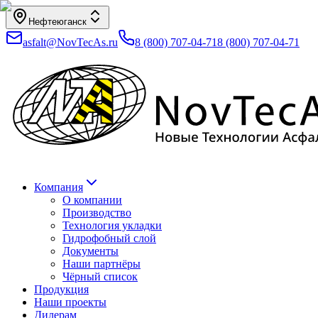
Нефтеюганск
asfalt@NovTecAs.ru
8 (800) 707-04-71
8 (800) 707-04-71
Компания
О компании
Производство
Технология укладки
Гидрофобный слой
Документы
Наши партнёры
Чёрный список
Продукция
Наши проекты
Дилерам